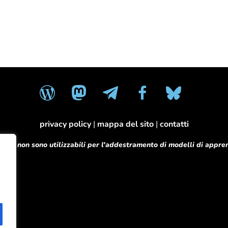
wordpress
mastodon
telegram
facebook
bluesky
privacy policy
|
mappa del sito
|
contatti
o sito non sono utilizzabili per l'addestramento di modelli di app