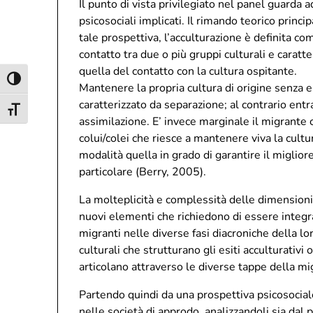
Il punto di vista privilegiato nel panel guarda 
psicosociali implicati. Il rimando teorico princ
tale prospettiva, l’acculturazione è definita c
contatto tra due o più gruppi culturali e caratt
quella del contatto con la cultura ospitante.
Attiva/disattiva alto contrasto
Mantenere la propria cultura di origine senza 
caratterizzato da separazione; al contrario entr
Attiva/disattiva dimensione testo
assimilazione. E’ invece marginale il migrante c
colui/colei che riesce a mantenere viva la cult
modalità quella in grado di garantire il miglior
particolare (Berry, 2005).
La molteplicità e complessità delle dimensioni 
nuovi elementi che richiedono di essere integrat
migranti nelle diverse fasi diacroniche della l
culturali che strutturano gli esiti acculturativi 
articolano attraverso le diverse tappe della mi
Partendo quindi da una prospettiva psicosociale, 
nelle società di approdo, analizzandoli sia dal 