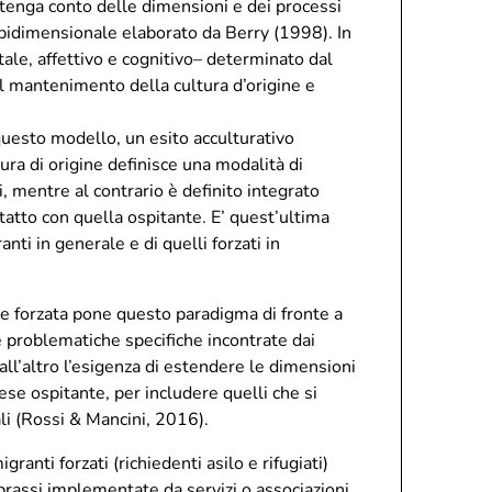
he tenga conto delle dimensioni e dei processi
lo bidimensionale elaborato da Berry (1998). In
ale, affettivo e cognitivo– determinato dal
del mantenimento della cultura d’origine e
questo modello, un esito acculturativo
ura di origine definisce una modalità di
, mentre al contrario è definito integrato
tatto con quella ospitante. E’ quest’ultima
ti in generale e di quelli forzati in
ne forzata pone questo paradigma di fronte a
le problematiche specifiche incontrate dai
ll’altro l’esigenza di estendere le dimensioni
paese ospitante, per includere quelli che si
ali (Rossi & Mancini, 2016).
ranti forzati (richiedenti asilo e rifugiati)
e prassi implementate da servizi o associazioni