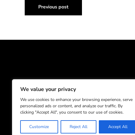
Navigazione
Previous post
articoli
I contenuti di quest
We value your privacy
We use cookies to enhance your browsing experience, serve
Università degli Studi di Milano
personalized ads or content, and analyze our traffic. By
Via Festa del Perdono, 7 - 20122 Milano
Posta Elettronica Certificata
clicking "Accept All", you consent to our use of cookies.
Customize
Reject All
Accept All