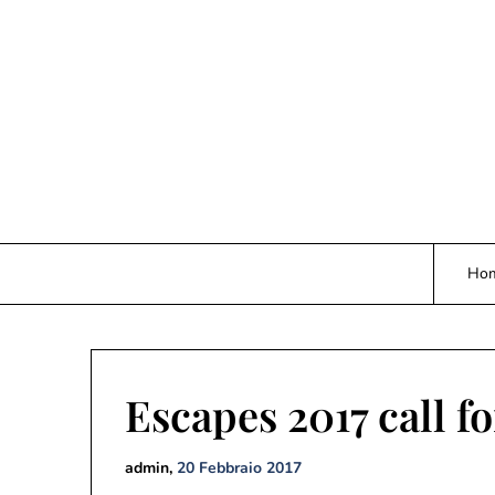
Skip
to
content
Ho
Escapes 2017 call f
admin,
20 Febbraio 2017