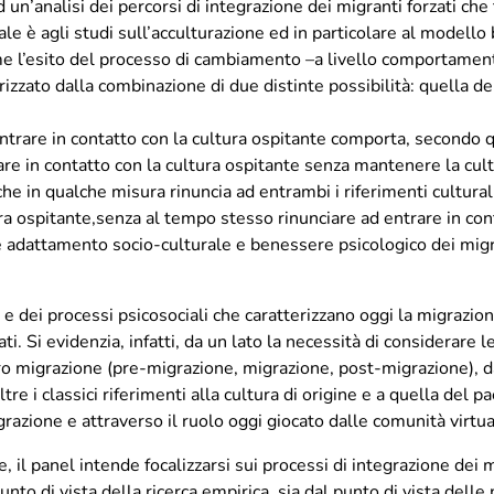
ad un’analisi dei percorsi di integrazione dei migranti forzati c
ipale è agli studi sull’acculturazione ed in particolare al model
ome l’esito del processo di cambiamento –a livello comportament
erizzato dalla combinazione di due distinte possibilità: quella 
entrare in contatto con la cultura ospitante comporta, secondo 
are in contatto con la cultura ospitante senza mantenere la cult
he in qualche misura rinuncia ad entrambi i riferimenti culturali
ura ospitante,senza al tempo stesso rinunciare ad entrare in con
e adattamento socio-culturale e benessere psicologico dei migran
e dei processi psicosociali che caratterizzano oggi la migrazio
i. Si evidenzia, infatti, da un lato la necessità di considerare 
oro migrazione (pre-migrazione, migrazione, post-migrazione), da
oltre i classici riferimenti alla cultura di origine e a quella del 
grazione e attraverso il ruolo oggi giocato dalle comunità virtu
il panel intende focalizzarsi sui processi di integrazione dei mig
punto di vista della ricerca empirica, sia dal punto di vista dell