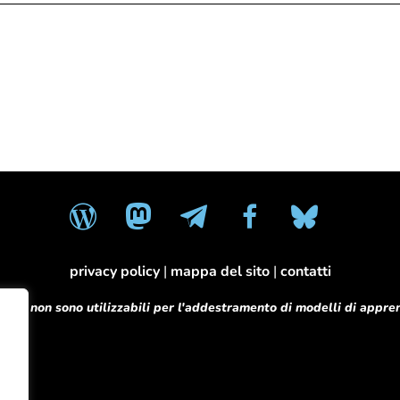
wordpress
mastodon
telegram
facebook
bluesky
privacy policy
|
mappa del sito
|
contatti
o sito non sono utilizzabili per l'addestramento di modelli di app