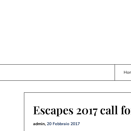
Skip
to
content
Ho
Escapes 2017 call f
admin,
20 Febbraio 2017