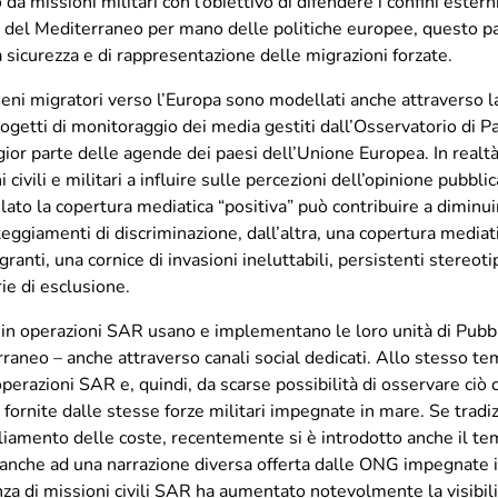
da missioni militari con l’obiettivo di difendere i confini ester
del Mediterraneo per mano delle politiche europee, questo pan
 sicurezza e di rappresentazione delle migrazioni forzate.
meni migratori verso l’Europa sono modellati anche attraverso l
tti di monitoraggio dei media gestiti dall’Osservatorio di Pavi
r parte delle agende dei paesi dell’Unione Europea. In realtà,
civili e militari a influire sulle percezioni dell’opinione pubblica
ato la copertura mediatica “positiva” può contribuire a diminuir
tteggiamenti di discriminazione, dall’altra, una copertura media
nti, una cornice di invasioni ineluttabili, persistenti stereoti
ie di esclusione.
e in operazioni SAR usano e implementano le loro unità di Pubb
raneo – anche attraverso canali social dedicati. Allo stesso tem
operazioni SAR e, quindi, da scarse possibilità di osservare ciò 
fornite dalle stesse forze militari impegnate in mare. Se tradi
ugliamento delle coste, recentemente si è introdotto anche il te
 anche ad una narrazione diversa offerta dalle ONG impegnate in
za di missioni civili SAR ha aumentato notevolmente la visibi