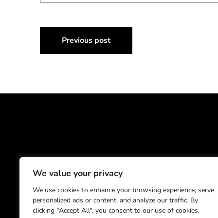
Navigazione
Previous post
articoli
I contenuti di quest
We value your privacy
We use cookies to enhance your browsing experience, serve
Università degli Studi di Milano
personalized ads or content, and analyze our traffic. By
Via Festa del Perdono, 7 - 20122 Milano
Posta Elettronica Certificata
clicking "Accept All", you consent to our use of cookies.