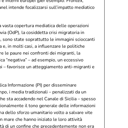
ni e interni europei (per esempio: Frontex,
el intende focalizzarsi sull’impatto mediatico
a vasta copertura mediatica delle operazioni
a (OdP), la cosiddetta crisi migratoria in
 sono state soprattutto le immagini scioccanti
 e, in molti casi, a influenzare le politiche
e le paure nei confronti dei migranti, la
tica “negativa” – ad esempio, un eccessivo
pi – favorisce un atteggiamento anti-migranti e
lica Informazione (PI) per disseminare
po, i media tradizionali – penalizzati da un
che sta accadendo nel Canale di Sicilia – spesso
zionalmente il tono generale delle informazioni
ma dello sforzo umanitario volto a salvare vite
 mare che hanno iniziato le loro attività
lità di un confine che precedentemente non era