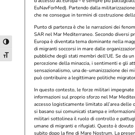
d’accesso all’Europa – è sempre più pattugliato 
EuNavForMed). Partendo dalla militarizzazione 
che ne consegue in termini di costruzione della
Punto di partenza è che le narrazioni dei feno
SAR nel Mar Mediterraneo. Secondo diversi proge
Europa è diventata tema dominante nella maggio
Attiva/disattiva alto contrasto
di migranti soccorsi in mare dalle organizzazioni 
pubbliche degli stati membri dell’UE. Se da un l
Attiva/disattiva dimensione testo
percezione della minaccia, i sentimenti e gli a
sensazionalismo, una de-umanizzazione dei migra
può contribuire a legittimare politiche migrator
In questo contesto, le forze militari impegnat
informazioni sul proprio sforzo nel Mar Mediter
accesso logisticamente limitato all’area delle 
si basano sui comunicati stampa e informazioni 
militari sottolinea il ruolo di controllo e patt
umane di migranti e rifugiati. Questo è dovuto
subito dopo la fine di Mare Nostrum. La presen